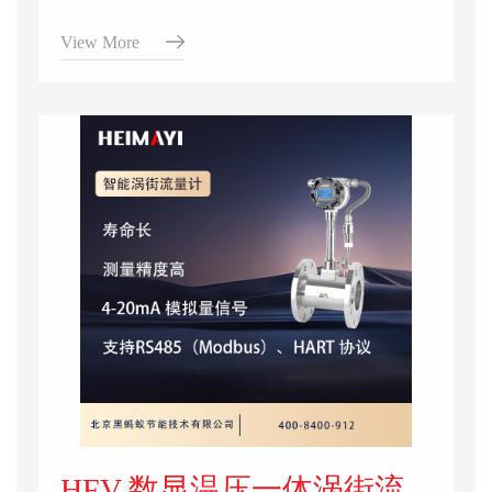
的仪表，专为清洁、低黏度的液体或气体介质计
量打造。仪表内置一体化温压补偿单元，能自动
View More
修正介质温度、压力变化带来的测量误差。产品
采用无阻碍流道设计，压力损失小、响应速度
快，支持现场显示与数据远传，广泛应用于石油
化工、天然气行业的贸易结算，航空领域、实验
室的精密计量，工业领域的高精度过程控制。
HFV 数显温压一体涡街流