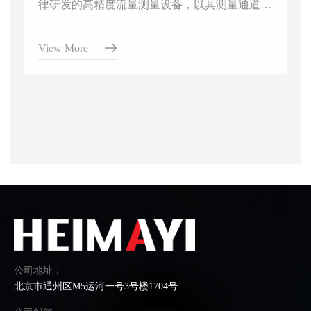
律研发的高精度流量测量设备，以其测量通道光
滑无阻、无压损、精度高和对复杂流体适应性好
而著称，专为导电液体及液固两相流体设计，广
View More
泛应用于水工业与环保、化工与过程工业、食品
与制药、能源与暖通空调的过程控制和流量监
测。
公司地址：
北京市通州区M5运河一号3号楼1704号