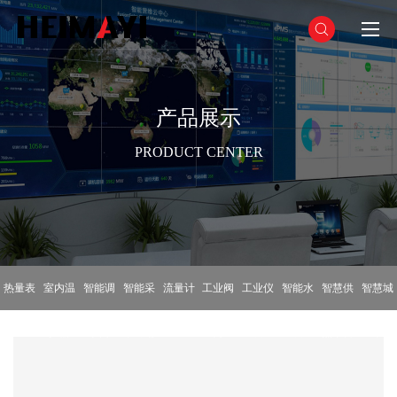
产品展示
PRODUCT CENTER
热量表
室内温
智能调
智能采
流量计
工业阀
工业仪
智能水
智慧供
智慧城
控器
节阀
集终端
门
表
表
热平台
市